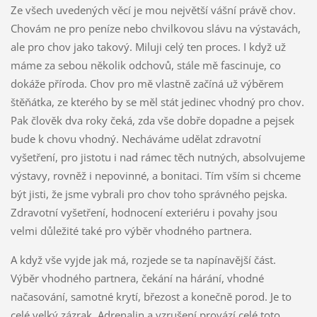
Ze všech uvedených věcí je mou největší vášní právě chov.
Chovám ne pro peníze nebo chvilkovou slávu na výstavách,
ale pro chov jako takový. Miluji celý ten proces. I když už
máme za sebou několik odchovů, stále mě fascinuje, co
dokáže příroda. Chov pro mě vlastně začíná už výběrem
štěňátka, ze kterého by se měl stát jedinec vhodný pro chov.
Pak člověk dva roky čeká, zda vše dobře dopadne a pejsek
bude k chovu vhodný. Necháváme udělat zdravotní
vyšetření, pro jistotu i nad rámec těch nutných, absolvujeme
výstavy, rovněž i nepovinné, a bonitaci. Tím vším si chceme
být jisti, že jsme vybrali pro chov toho správného pejska.
Zdravotní vyšetření, hodnocení exteriéru i povahy jsou
velmi důležité také pro výběr vhodného partnera.
A když vše vyjde jak má, rozjede se ta napínavější část.
Výběr vhodného partnera, čekání na hárání, vhodné
načasování, samotné krytí, březost a konečně porod. Je to
celé velký zázrak. Adrenalin a vzrušení provází celé toto