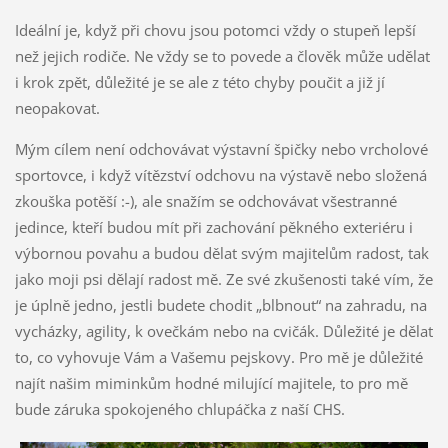
Ideální je, když při chovu jsou potomci vždy o stupeň lepší
než jejich rodiče. Ne vždy se to povede a člověk může udělat
i krok zpět, důležité je se ale z této chyby poučit a již jí
neopakovat.
Mým cílem není odchovávat výstavní špičky nebo vrcholové
sportovce, i když vítězství odchovu na výstavě nebo složená
zkouška potěší :-), ale snažím se odchovávat všestranné
jedince, kteří budou mít při zachování pěkného exteriéru i
výbornou povahu a budou dělat svým majitelům radost, tak
jako moji psi dělají radost mě. Ze své zkušenosti také vím, že
je úplně jedno, jestli budete chodit „blbnout“ na zahradu, na
vycházky, agility, k ovečkám nebo na cvičák. Důležité je dělat
to, co vyhovuje Vám a Vašemu pejskovy. Pro mě je důležité
najít našim miminkům hodné milující majitele, to pro mě
bude záruka spokojeného chlupáčka z naší CHS.