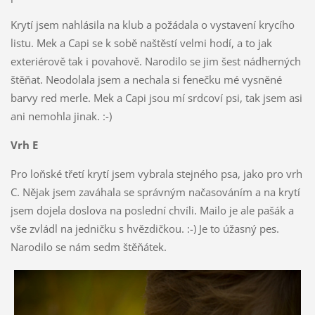
Krytí jsem nahlásila na klub a požádala o vystavení krycího
listu. Mek a Capi se k sobě naštěstí velmi hodí, a to jak
exteriérově tak i povahově. Narodilo se jim šest nádherných
štěňat. Neodolala jsem a nechala si fenečku mé vysněné
barvy red merle. Mek a Capi jsou mí srdcoví psi, tak jsem asi
ani nemohla jinak. :-)
Vrh E
Pro loňské třetí krytí jsem vybrala stejného psa, jako pro vrh
C. Nějak jsem zaváhala se správným načasováním a na krytí
jsem dojela doslova na poslední chvíli. Mailo je ale pašák a
vše zvládl na jedničku s hvězdičkou. :-) Je to úžasný pes.
Narodilo se nám sedm štěňátek.