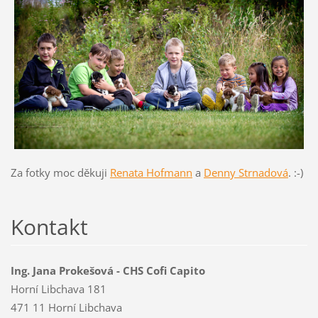
Za fotky moc děkuji
Renata Hofmann
a
Denny Strnadová
. :-)
Kontakt
Ing. Jana Prokešová - CHS Cofi Capito
Horní Libchava 181
471 11 Horní Libchava