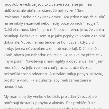
moc dobře vědí, že jsou to živá zvířátka, a že jim nesmí
ubližovat, ale občas se stane, že pejsky zmáčknou,
"zalehnou" nebo nějak jinak omezí. Ani jeden z našich ausíků
na ně nikdy nezavrčel nebo nedej bože po nich "nevyjel".
Další vlastnost, která je pro mě neocenitelná, je to, že venku
neutíkají. Pořizovala jsem si je jako pejsky ke koním a to plní
dokonale. Vůbec nemají tendence honit zvěř, když vidí
srnky, jen na ně zavolám a oni mě následují. Drží se mě a
koně, abych jim náhodou neutekla. :-) Jsou velmi přátelští k
jiným psům. Navštěvuji s nimi agility a obedience. Tam jsem
moc ráda, za jejich velkou chuť pracovat, učenlivost,
nekonfliktnost a oddanost. Australáci milují pohyb, aktivitu,
prostor a vodu. :-) Je důležité, aby měli zaměstnání a
nenudili se.
My máme pejsky venku v kotcích, pro zdárný rozvoj ale
potřebují dostatek pohybu a aktivity. Bez problémů ale
mohou žít i v bytě. Alespoň soudě podle těch našich. Jak se