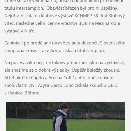
Cofee se také velmi dařilo, dostála podmínkám pro udělení
titulu Interšampion. Obzvlášť březen byl pro ni úspěšný.
Nejdřív získala na klubové výstavě KCHMPP SK titul Klubový
vítěz, následně velmi cenné vítězství BOB na Mezinárodní
výstavě v Nitře.
Capinka i po prodělané otravě zvládla dokončit Slovenského
šampiona krásy. Také Acyra získala titul šampion.
Na poli výcviku nejsme takový přeborníci jako na výstavách,
ale snažíme se o dobré výsledky. Úspěšně složily zkoušku
AD Blair Cofi Capito a Arecha Cofi Capito, obě v našem
spoluvlastnictví. Acyra Garzo Lobo získala zkoušku OB-Z
s Hankou Böhme.