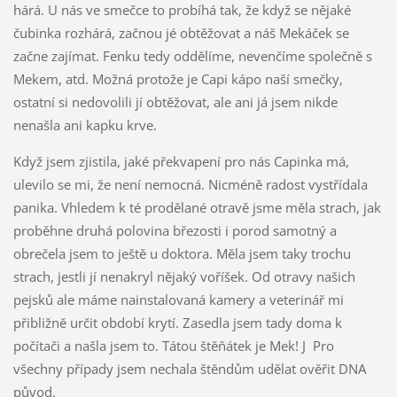
hárá. U nás ve smečce to probíhá tak, že když se nějaké
čubinka rozhárá, začnou jé obtěžovat a náš Mekáček se
začne zajímat. Fenku tedy oddělíme, nevenčíme společně s
Mekem, atd. Možná protože je Capi kápo naší smečky,
ostatní si nedovolili jí obtěžovat, ale ani já jsem nikde
nenašla ani kapku krve.
Když jsem zjistila, jaké překvapení pro nás Capinka má,
ulevilo se mi, že není nemocná. Nicméně radost vystřídala
panika. Vhledem k té prodělané otravě jsme měla strach, jak
proběhne druhá polovina březosti i porod samotný a
obrečela jsem to ještě u doktora. Měla jsem taky trochu
strach, jestli jí nenakryl nějaký voříšek. Od otravy našich
pejsků ale máme nainstalovaná kamery a veterinář mi
přibližně určit období krytí. Zasedla jsem tady doma k
počítači a našla jsem to. Tátou štěňátek je Mek! J Pro
všechny případy jsem nechala štěndům udělat ověřit DNA
původ.