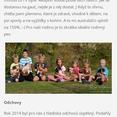
dostanou na gauč, nejde je z něj dostat. J Když to shrnu,
chtěla jsem plemeno, které je zdravé, vhodné k dětem, na
psí sporty a na vyjížďky s koňmi. A to mi australáčci splnili
na 150%. :-) Pro naši rodinu je to zkrátka ideální rodinný
pes.
Odchovy
Rok 2014 byl pro nás z hlediska odchovů úspěšný. Podařily