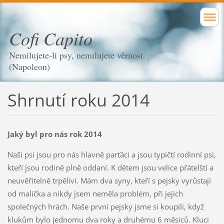
Cofi Capito
Nemilujete-li psy, nemilujete věrnost.
(Napoleon)
Shrnutí roku 2014
Jaký byl pro nás rok 2014
Naši psi jsou pro nás hlavně parťáci a jsou typičtí rodinní psi,
kteří jsou rodině plně oddaní. K dětem jsou velice přátelští a
neuvěřitelně trpěliví. Mám dva syny, kteří s pejsky vyrůstají
od malička a nikdy jsem neměla problém, při jejich
společných hrách. Naše první pejsky jsme si koupili, když
klukům bylo jednomu dva roky a druhému 6 měsíců. Kluci