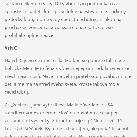
se nám celkem tři vrhy. Díky vhodným podmínkám a
spoustě lidí a dětí, kteří pravidelně navštěvují náš rodinný
jezdecký klub, máme vždy spoustu ochotných rukou na
procházky, venčení a socializaci štěňátek. Takže vše
probíhalo úplně hladce.
Vrh C
Na vrh C jsem se moc těšila. Matkou se poprvé stala naše
holčička Meri. Je to fena s vůbec nejlepším rodokmenem ze
všech našich psů. Navíc má velmi přátelskou povahu, miluje
děti a mě má za střed svého světa. Prostě taková moje
závislačka J.
Za „ženicha“ jsme vybrali psa Maila původem z USA
s nádherným exteriérem, skvělou povahou a se super
zdravotními výsledky. Z tohoto spojení přišlo na svět 11
krásných štěňátek. Byl o ně velký zájem, ale podařilo se mi
jednoho pejska si nechat pro sebe. Naší smečku tak posílil