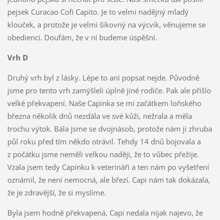
pejsek Curacao Cofi Capito. Je to velmi nadějný mladý
klouček, a protože je velmi šikovný na výcvik, věnujeme se
obedienci. Doufám, že v ní budeme úspěšní.
Vrh D
Druhý vrh byl z lásky. Lépe to ani popsat nejde. Původně
jsme pro tento vrh zamýšleli úplně jiné rodiče. Pak ale přišlo
velké překvapení. Naše Capinka se mi začátkem loňského
března několik dnů nezdála ve své kůži, nežrala a měla
trochu výtok. Bála jsme se dvojnásob, protože nám ji zhruba
půl roku před tím někdo otrávil. Tehdy 14 dnů bojovala a
z počátku jsme neměli velkou naději, že to vůbec přežije.
Vzala jsem tedy Capinku k veterináři a ten nám po vyšetření
oznámil, že není nemocná, ale březí. Capi nám tak dokázala,
že je zdravější, že si myslíme.
Byla jsem hodně překvapená, Capi nedala nijak najevo, že