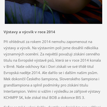
Výstavy a výcvik v roce 2014
Při ohlédnutí za rokem 2014 nemohu zapomenout na
výstavy a výcvik. Na výstavním poli jsme dosáhli několika
významných ocenění. Za největší považuji získání cenného
titulu na Evropské výstavě psů, která se v roce 2014 konala
v Brně. Naše odchovy Kai i Dori získali ve své třídě titul
Evropská naděje 2014. Ale dařilo se i dalším našim psům.
Mek dokončil Českého šampiona, Slovenského šampiona i
grandšampiona a splnil podmínky pro získání titulu
Interšampion. Velmi si vážím i výsledku ze zářijové výstavy
KCHMPP SK, kde získal titul BOB a dokonce BIS 3.