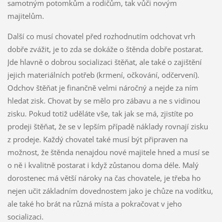
samotným potomkům a rodičům, tak vůči novým
majitelům.
Další co musí chovatel před rozhodnutím odchovat vrh
dobře zvážit, je to zda se dokáže o štěnda dobře postarat.
Jde hlavně o dobrou socializaci štěňat, ale také o zajištění
jejich materiálních potřeb (krmení, očkování, odčervení).
Odchov štěňat je finančně velmi náročný a nejde za ním
hledat zisk. Chovat by se mělo pro zábavu a ne s vidinou
zisku. Pokud totiž uděláte vše, tak jak se má, zjistíte po
prodeji štěňat, že se v lepším případě náklady rovnají zisku
z prodeje. Každý chovatel také musí být připraven na
možnost, že štěnda nenajdou nové majitele hned a musí se
o ně i kvalitně postarat i když zůstanou doma déle. Malý
dorostenec má větší nároky na čas chovatele, je třeba ho
nejen učit základním dovednostem jako je chůze na vodítku,
ale také ho brát na různá místa a pokračovat v jeho
socializaci.