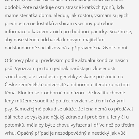
období. Poté následuje osm strašně krátkých týdnů, kdy
máme štěňátka doma. Sleduji, jak rostou, všímám si jejich
předností a nedostatků a sbírám všechny potřebné
informace o každém z nich pro budoucí páníčky. Snažím se,
aby naše štěnda odcházela k novým majitelům
nadstandardně socializovaná a připravené na život s nimi.
Odchovy plánuji především podle aktuální kondice našich
psů. Využívám při tom jednak narůstající zkušenosti
s odchovy, ale i znalosti z genetiky získané při studiu na
České zemědělské universitě a odbornou literaturu na toto
téma. Kloním se k odbornému názoru, že kvalitu chovné
feny můžeme soudit až po třech vrzích se třemi různými
psy. Samozřejmě pokud se ukáže, že fena nemá co předávat
dál nebo se vyskytne nějaký zdravotní problém u feny či u
potomků, měla by být z chovu vyřazena i dříve než po třetím
vrhu. Opačný případ je nezodpovědný a neetický jak vůči