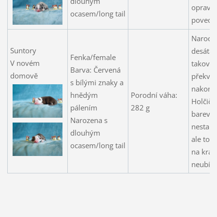
dlouhým
opravd
ocasem/long tail
povedly
Narodil
Suntory
desátá,
Fenka/female
V novém
takové
Barva: Červená
domově
překva
s bílými znaky a
nakonec.
hnědým
Porodní váha:
Holčičk
pálením
282 g
barevn
Narozena s
nestand
dlouhým
ale to j
ocasem/long tail
na krás
neubírá