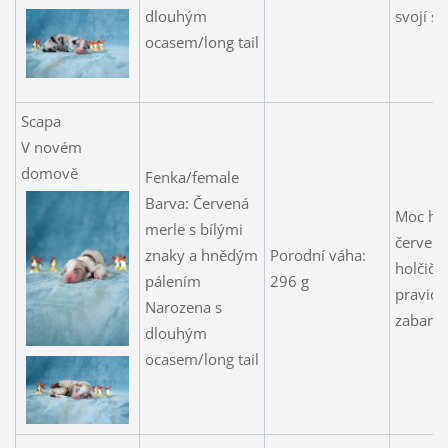
dlouhým
svojí se
ocasem/long tail
Scapa
V novém
domově
Fenka/female
Barva: Červená
Moc he
merle s bílými
červená
znaky a hnědým
Porodní váha:
holčičk
pálením
296 g
pravid
Narozena s
zabarv
dlouhým
ocasem/long tail