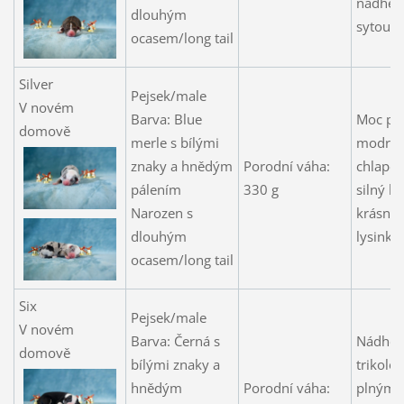
nádher
dlouhým
sytou b
ocasem/long tail
Silver
Pejsek/male
V novém
Barva: Blue
Moc pě
domově
merle s bílými
modrý
znaky a hnědým
Porodní váha:
chlapeč
pálením
330 g
silný kl
Narozen s
krásnou
dlouhým
lysinko
ocasem/long tail
Six
Pejsek/male
V novém
Barva: Černá s
Nádher
domově
bílými znaky a
trikolor
hnědým
Porodní váha:
plným 