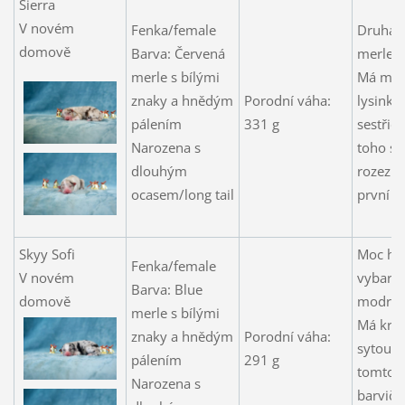
Sierra
V novém
Fenka/female
Druhá 
domově
Barva: Červená
merle h
merle s bílými
Má men
znaky a hnědým
Porodní váha:
lysinku
pálením
331 g
sestřič
Narozena s
toho se
dlouhým
rozezn
ocasem/long tail
první p
Skyy Sofi
Moc he
Fenka/female
V novém
vybarv
Barva: Blue
domově
modrá h
merle s bílými
Má krá
znaky a hnědým
Porodní váha:
sytou b
pálením
291 g
tomto v
Narozena s
barvičk