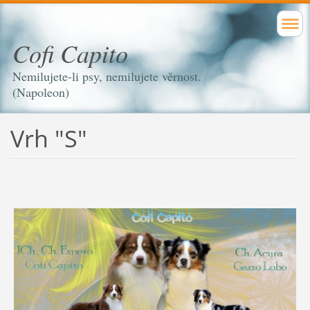
Cofi Capito
Nemilujete-li psy, nemilujete věrnost.
(Napoleon)
Vrh "S"