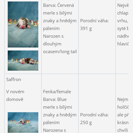
Barva: Červená
Největš
merle s bílými
chlapeč
znaky a hnědým
Porodní váha:
vrhu, k
pálením
391 g
syté ba
Narozen s
nádhern
dlouhým
hlavičk
ocasem/long tail
Saffron
V novém
Fenka/female
domově
Barva: Blue
Nejmen
merle s bílými
holčičk
znaky a hnědým
Porodní váha:
ale přib
pálením
250 g
krásně 
Narozena s
chvíli 