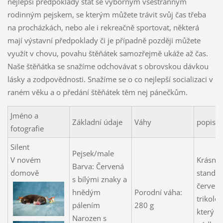
nejlepší předpoklady stát se výborným všestranným
rodinným pejskem, se kterým můžete trávit svůj čas třeba
na procházkách, nebo ale i rekreačně sportovat, některá
mají výstavní předpoklady či je případně později můžete
využít v chovu, povahu štěňátek samozřejmě ukáže až čas.
Naše štěňátka se snažíme odchovávat s obrovskou dávkou
lásky a zodpovědnosti. Snažíme se o co nejlepší socializaci v
raném věku a o předání štěňátek těm nej pánečkům.
Jméno a
Základní údaje
Váhy
popis
fotografie
Silent
Pejsek/male
V novém
Krásný
Barva: Červená
domově
standar
s bílými znaky a
červen
hnědým
Porodní váha:
trikolor
pálením
280 g
který 
Narozen s