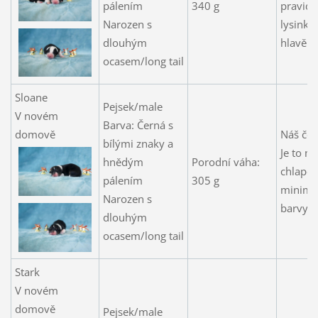
pálením
340 g
pravide
Narozen s
lysinko
dlouhým
hlavě.
ocasem/long tail
Sloane
Pejsek/male
V novém
Barva: Černá s
domově
Náš čer
bílými znaky a
Je to m
hnědým
Porodní váha:
chlapeč
pálením
305 g
minime
Narozen s
barvy.
dlouhým
ocasem/long tail
Stark
V novém
domově
Pejsek/male