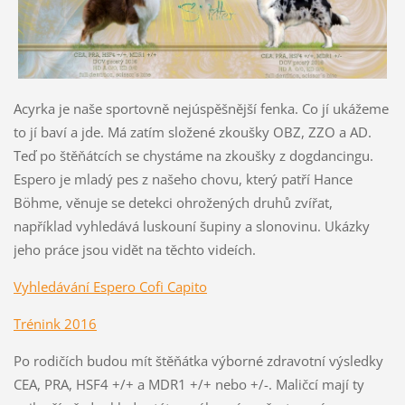
Acyrka je naše sportovně nejúspěšnější fenka. Co jí ukážeme
to jí baví a jde. Má zatím složené zkoušky OBZ, ZZO a AD.
Teď po štěňátcích se chystáme na zkoušky z dogdancingu.
Espero je mladý pes z našeho chovu, který patří Hance
Böhme, věnuje se detekci ohrožených druhů zvířat,
například vyhledává luskouní šupiny a slonovinu. Ukázky
jeho práce jsou vidět na těchto videích.
Vyhledávání Espero Cofi Capito
Trénink 2016
Po rodičích budou mít štěňátka výborné zdravotní výsledky
CEA, PRA, HSF4 +/+ a MDR1 +/+ nebo +/-. Maličcí mají ty