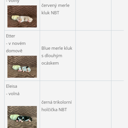
- volný
červený merle
kluk NBT
Etter
- v novém
Blue merle kluk
domově
s dlouhým
ocáskem
Eleisa
- volná
černá trikolorní
holčička NBT