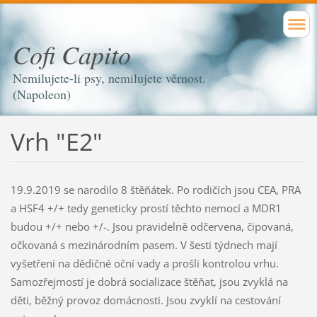
Cofi Capito
Nemilujete-li psy, nemilujete věrnost.
(Napoleon)
Vrh "E2"
19.9.2019 se narodilo 8 štěňátek. Po rodičích jsou CEA, PRA
a HSF4 +/+ tedy geneticky prostí těchto nemocí a MDR1
budou +/+ nebo +/-. Jsou pravidelně odčervena, čipovaná,
očkovaná s mezinárodním pasem. V šesti týdnech mají
vyšetření na dědičné oční vady a prošli kontrolou vrhu.
Samozřejmostí je dobrá socializace štěňat, jsou zvyklá na
děti, běžný provoz domácnosti. Jsou zvyklí na cestování