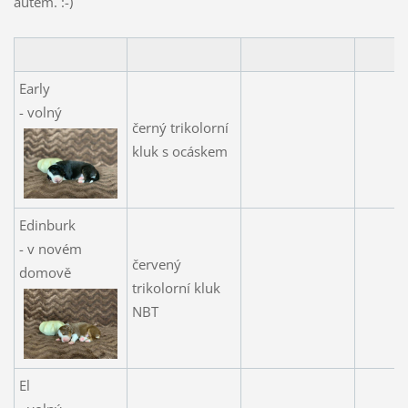
autem. :-)
Early
- volný
černý trikolorní
kluk s ocáskem
Edinburk
- v novém
červený
domově
trikolorní kluk
NBT
El