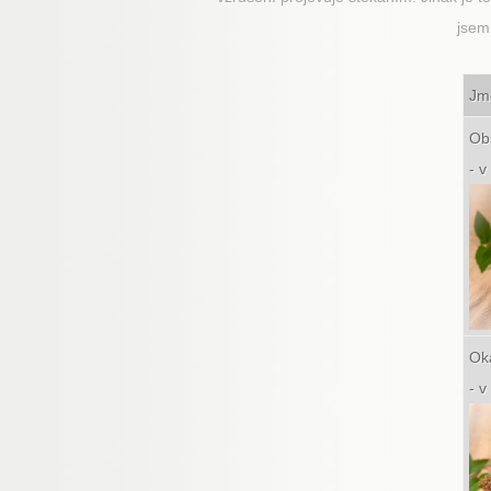
jsem
J
Ob
- 
Ok
- 