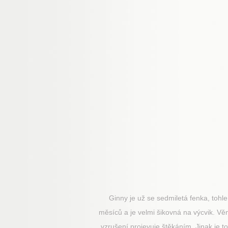
Ginny je už se sedmiletá fenka, tohle 
měsíců a je velmi šikovná na výcvik. Věn
vzrušení projevuje štěkáním. Jinak je to 