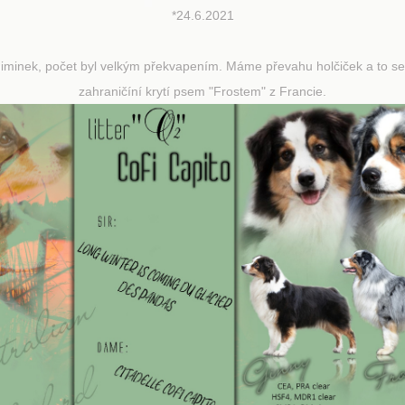
*24.6.2021
miminek, počet byl velkým překvapením. Máme převahu holčiček a to sed
zahraničíní krytí psem "Frostem" z Francie.