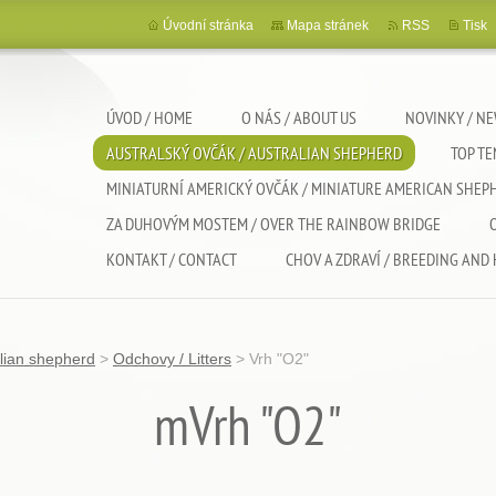
Úvodní stránka
Mapa stránek
RSS
Tisk
ÚVOD / HOME
O NÁS / ABOUT US
NOVINKY / N
AUSTRALSKÝ OVČÁK / AUSTRALIAN SHEPHERD
TOP T
MINIATURNÍ AMERICKÝ OVČÁK / MINIATURE AMERICAN SHEP
ZA DUHOVÝM MOSTEM / OVER THE RAINBOW BRIDGE
KONTAKT / CONTACT
CHOV A ZDRAVÍ / BREEDING AND
alian shepherd
>
Odchovy / Litters
>
Vrh "O2"
mVrh "O2"