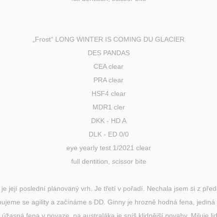
„Frost“ LONG WINTER IS COMING DU GLACIER
DES PANDAS
CEA clear
PRA clear
HSF4 clear
MDR1 cler
DKK - HD A
DLK - ED 0/0
eye yearly test 1/2021 clear
full dentition, scissor bite
je její poslední plánovaný vrh. Je třetí v pořadí. Nechala jsem si z pře
ujeme se agility a začínáme s DD. Ginny je hrozně hodná fena, jediná je
úžasná fena v povaze, na australáka je spíš klidnější povahy. Miluje lidi