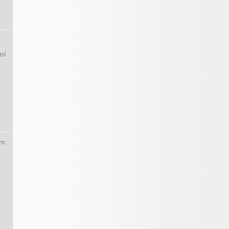
ní
ým