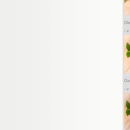
Ol
- 
Oz
- 