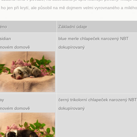
 ho jen při krytí, ale působil na mě dojmem velmi vyrovnaného a milého
méno
Základní údaje
sidian
blue merle chlapeček narozený NBT
v novém domově
dokupírovaný
ay
černý trikolorní chlapeček narozený NBT
v novém domově
dokupírovaný