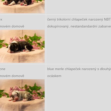
ex
černý trikolorní chlapeček narozený NBT
v novém domově
dokupírovaný, nestandandardní zabarve
one
blue merle chlapeček narozený s dlouh
v novém domově
ocáskem