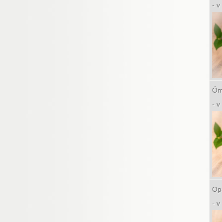
- 
Óm
- 
Op
- 