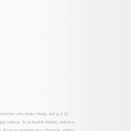
dchozího vrhu fenku Heidy, teď je jí 15
jí vada je, že je hodně hlasitá, radost a
. Frost je šestiletý pes z Francie, viděla