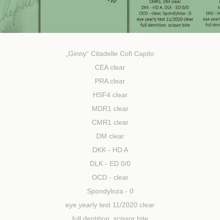
„Ginny“ Citadelle Cofi Capito
CEA clear
PRA clear
HSF4 clear
MDR1 clear
CMR1 clear
DM clear
DKK - HD A
DLK - ED 0/0
OCD - clear
Spondyloza - 0
eye yearly test 11/2020 clear
full dentition, scissor bite