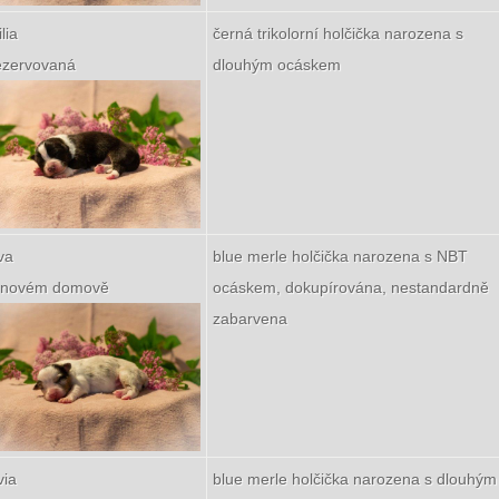
lia
černá trikolorní holčička narozena s
rezervovaná
dlouhým ocáskem
va
blue merle holčička narozena s NBT
v novém domově
ocáskem, dokupírována, nestandardně
zabarvena
via
blue merle holčička narozena s dlouhým