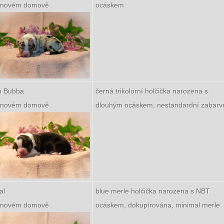
v novém domově
ocáskem
 Bubba
černá trikolorní holčička narozena s
v novém domově
dlouhým ocáskem, nestandardní zabarv
al
blue merle holčička narozena s NBT
v novém domově
ocáskem, dokupírována, minimal merle