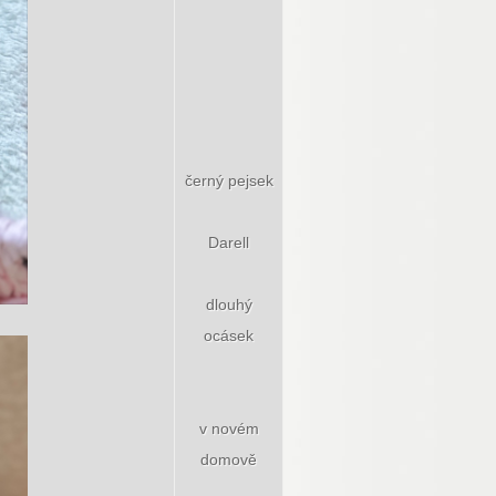
černý pejsek
Darell
dlouhý
ocásek
v novém
domově