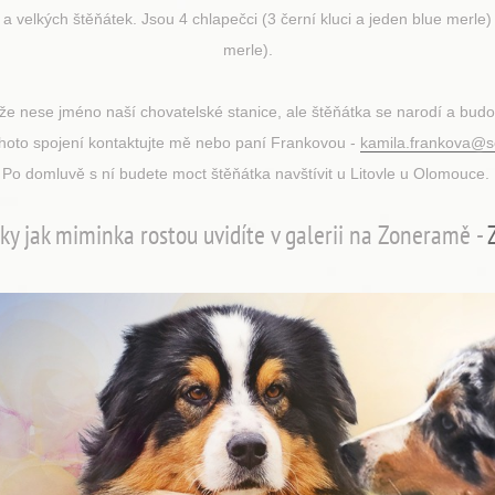
a velkých štěňátek. Jsou 4 chlapečci (3 černí kluci a jeden blue merle)
merle).
 že nese jméno naší chovatelské stanice, ale štěňátka se narodí a budou
ohoto spojení kontaktujte mě nebo paní Frankovou -
kamila.frankova@
Po domluvě s ní budete moct štěňátka navštívit u Litovle u Olomouce.
ky jak miminka rostou uvidíte v galerii na Zoneramě -