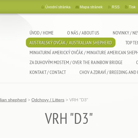
Úvodní stránka
Mapa stránek
RSS
Tisk
ÚVOD / HOME
O NÁS / ABOUT US
NOVINKY / N
AUSTRALSKÝ OVČÁK / AUSTRALIAN SHEPHERD
TOP T
MINIATURNÍ AMERICKÝ OVČÁK / MINIATURE AMERICAN SHEP
ZA DUHOVÝM MOSTEM / OVER THE RAINBOW BRIDGE
KONTAKT / CONTACT
CHOV A ZDRAVÍ / BREEDING AND
alian shepherd
>
Odchovy / Litters
>
VRH "D3"
VRH "D3"