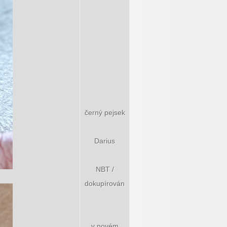
černý pejsek
Darius
NBT /
dokupírován
v novém