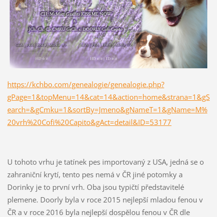
https://kchbo.com/genealogie/genealogie.php?
gPage=1&topMenu=14&cat=14&action=home&strana=1&gS
earch=&gCmku=1&sortBy=Jmeno&gNameT=1&gName=M%
20vrh%20Cofi%20Capito&gAct=detail&ID=53177
U tohoto vrhu je tatínek pes importovaný z USA, jedná se o
zahraniční krytí, tento pes nemá v ČR jiné potomky a
Dorinky je to první vrh. Oba jsou typičtí představitelé
plemene. Doorly byla v roce 2015 nejlepší mladou fenou v
ČR a v roce 2016 byla nejlepší dospělou fenou v ČR dle