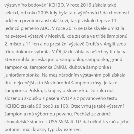
výstavního bodování KCHBO. V roce 2016 získala také
selekci, od roku 2005 kdy byla tato výběrová třída chovnosti
udělena prvnímu australáčkovi, tak ji získalo teprve 11
jedinců plemeno AUO. V roce 2016 se také skvěle umístila
na světové výstavě v Moskvě, kde získala ve třídě šampionů
2. místo z 11 fen a na prestižní výstavě Cruft´s v Anglii svou
třídu dokonce vyhrála. V ČR již dosáhla na všechny tituly na
které mohla je česká junioršampionka, šampionka, grand
šampionka, šampionka ČMKU, klubová šampionka i
junioršampionka. Na mezinárodním výstavním poli získala
titul nejcenější a to Mezinárodní šampion krásy. Je také
šampionka Polska, Ukrajiny a Slovenska. Dorinka má
složenou zkoušku z pasení ZVOP a z povahového testu
KCHBO získala 96 bodů ze 100. Otec vrhu je také výstavní
šampion a má výbornou povahu. Pochází ze známé
chovatelské stanice z USA McMatt. Už dal několik vrhů a jeho
potomci mají krásný typický exteriér.