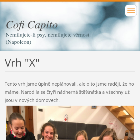
Cofi Capito
Nemilujete-li psy, nemilujete věrnost.
(Napoleon)
Vrh "X"
Tento vrh jsme úplně neplánovali, ale o to jsme raději, že ho
máme. Narodila se čtyři nádherná ště%nátka a všechny už
jsou v nových domovech.