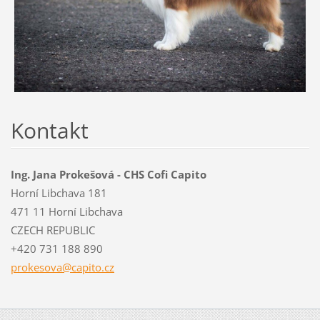
Kontakt
Ing. Jana Prokešová - CHS Cofi Capito
Horní Libchava 181
471 11 Horní Libchava
CZECH REPUBLIC
+420 731 188 890
prokesov
a@capito
.cz