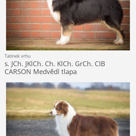
Tatínek vrhu
s. JCh. JKlCh. Ch. KlCh. GrCh. CIB
CARSON Medvědí tlapa