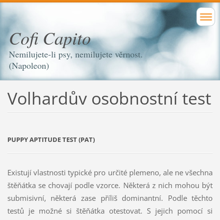
Cofi Capito
Nemilujete-li psy, nemilujete věrnost.
(Napoleon)
Volhardův osobnostní test
PUPPY APTITUDE TEST (PAT)
Existují vlastnosti typické pro určité plemeno, ale ne všechna
štěňátka se chovají podle vzorce. Některá z nich mohou být
submisivní, některá zase příliš dominantní. Podle těchto
testů je možné si štěňátka otestovat. S jejich pomocí si