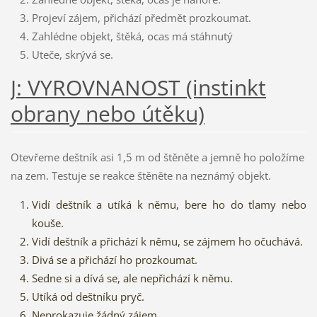
Projeví zájem, přichází předmět prozkoumat.
Zahlédne objekt, štěká, ocas má stáhnutý
Uteče, skrývá se.
J: VYROVNANOST (instinkt
obrany nebo útěku)
Otevřeme deštník asi 1,5 m od štěněte a jemně ho položíme
na zem. Testuje se reakce štěněte na neznámý objekt.
Vidí deštník a utíká k němu, bere ho do tlamy nebo
kouše.
Vidí deštník a přichází k němu, se zájmem ho očuchává.
Divá se a přichází ho prozkoumat.
Sedne si a dívá se, ale nepřichází k němu.
Utíká od deštníku pryč.
Neprokazuje žádný zájem.