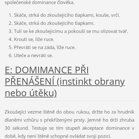
společenské dominance člověka.
Skáče, strká do zkoušejícího tlapkami, kouše, vrčí.
Skáče, strká do zkoušejícího tlapkami.
Tulí se ke zkoušejícímu a pokouší se mu olizovat tvář.
Kroutí se, líže ruce.
Převrátí se na záda, líže ruce.
Uteče a nevrátí se.
E: DOMIMANCE PŘI
PŘENÁŠENÍ (instinkt obrany
nebo útěku)
Zkoušející vezme štěně do obou rukou, držte ho za hrudník
dlaněmi vzhůru s překříženými prsty. Jemně ho drží zhruba
30 sekund. Testuje se tím stupeň akceptace dominance v
době, kdy není štěně schopné ovládat svoji pozici.