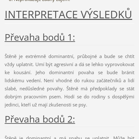
INTERPRETACE VÝSLEDKŮ
Převaha bodů 1:
Štěně je extrémně dominantní, průbojné a bude se chtít
vždy uplatnit. Umí být agresivní a dá se lehko vyprovokovat
ke kousání. Jeho dominantní povaha se bude bránit
lidskému vedení. Není vhodné do rukou začátečníků a lidí
slabé, nedůsledné povahy. Štěně má předpoklady se stát
dobrým pracovním psem. Hodí se do rodiny s dospělými
jedinci, kteří už mají zkušenosti se psy.
Převaha bodů 2:
Štěně je dominantní a má snahu se uplatnit. Může být