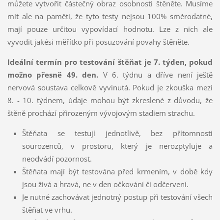
můžete vytvořit částečný obraz osobnosti štěněte. Musíme
mít ale na paměti, že tyto testy nejsou 100% směrodatné,
mají pouze určitou vypovídací hodnotu. Lze z nich ale
vyvodit jakési měřítko při posuzování povahy štěněte.
Ideální termín pro testování štěňat je 7. týden, pokud
možno přesně 49. den.
V 6. týdnu a dříve není ještě
nervová soustava celkově vyvinutá. Pokud je zkouška mezi
8. - 10. týdnem, údaje mohou být zkreslené z důvodu, že
štěně prochází přirozeným vývojovým stadiem strachu.
Štěňata se testují jednotlivě, bez přítomnosti
sourozenců, v prostoru, který je nerozptyluje a
neodvádí pozornost.
Štěňata mají být testována před krmením, v době kdy
jsou živá a hravá, ne v den očkování či odčervení.
Je nutné zachovávat jednotný postup při testování všech
štěňat ve vrhu.