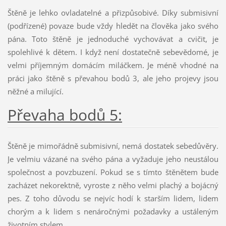
Štěně je lehko ovladatelné a přizpůsobivé. Díky submisivní
(podřízené) povaze bude vždy hledět na člověka jako svého
pána. Toto štěně je jednoduché vychovávat a cvičit, je
spolehlivé k dětem. I když není dostatečně sebevědomé, je
velmi příjemným domácím miláčkem. Je méně vhodné na
práci jako štěně s převahou bodů 3, ale jeho projevy jsou
něžné a milující.
Převaha bodů 5:
Štěně je mimořádně submisivní, nemá dostatek sebedůvěry.
Je velmiu vázané na svého pána a vyžaduje jeho neustálou
společnost a povzbuzení. Pokud se s tímto štěnětem bude
zacházet nekorektně, vyroste z něho velmi plachý a bojácný
pes. Z toho důvodu se nejvíc hodí k starším lidem, lidem
chorým a k lidem s nenáročnými požadavky a ustáleným
životním stylem.