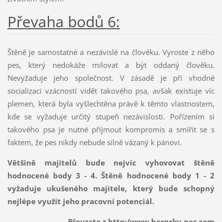
Převaha bodů 6:
Štěně je samostatné a nezávislé na člověku. Vyroste z něho
pes, který nedokáže milovat a být oddaný člověku.
Nevyžaduje jeho společnost. V zásadě je při vhodné
socializaci vzácností vidět takového psa, avšak existuje víc
plemen, která byla vyšlechtěna právě k těmto vlastnostem,
kde se vyžaduje určitý stupeň nezávislosti. Pořízením si
takového psa je nutné přijmout kompromis a smířit se s
faktem, že pes nikdy nebude silně vázaný k pánovi.
Většině majitelů bude nejvíc vyhovovat štěně
hodnocené body 3 - 4. Štěně hodnocené body 1 - 2
vyžaduje ukušeného majitele, který bude schopný
nejlépe využít jeho pracovní potenciál.
Převzato z http:/www.bernsky-pes.com