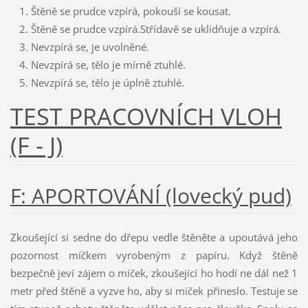
Štěně se prudce vzpírá, pokouší se kousat.
Štěně se prudce vzpírá.Střídavě se uklidňuje a vzpírá.
Nevzpírá se, je uvolněné.
Nevzpírá se, tělo je mírně ztuhlé.
Nevzpírá se, tělo je úplně ztuhlé.
TEST PRACOVNÍCH VLOH
(F - J)
F: APORTOVÁNÍ (lovecký pud)
Zkoušející si sedne do dřepu vedle štěněte a upoutává jeho
pozornost míčkem vyrobeným z papíru. Když štěně
bezpečně jeví zájem o míček, zkoušející ho hodí ne dál než 1
metr před štěně a vyzve ho, aby si míček přineslo. Testuje se