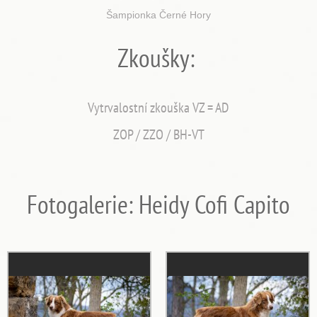
Šampionka Černé Hory
Zkoušky:
Vytrvalostní zkouška VZ = AD
ZOP / ZZO / BH-VT
Fotogalerie: Heidy Cofi Capito