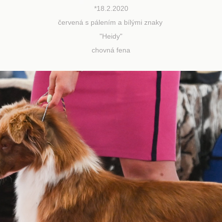
*18.2.2020
červená s pálením a bílými znaky
"Heidy"
chovná fena