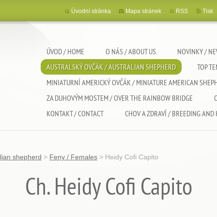
Úvodní stránka
Mapa stránek
RSS
Tisk
ÚVOD / HOME
O NÁS / ABOUT US
NOVINKY / N
AUSTRALSKÝ OVČÁK / AUSTRALIAN SHEPHERD
TOP T
MINIATURNÍ AMERICKÝ OVČÁK / MINIATURE AMERICAN SHEP
ZA DUHOVÝM MOSTEM / OVER THE RAINBOW BRIDGE
KONTAKT / CONTACT
CHOV A ZDRAVÍ / BREEDING AND
alian shepherd
>
Feny / Females
>
Heidy Cofi Capito
Ch. Heidy Cofi Capito