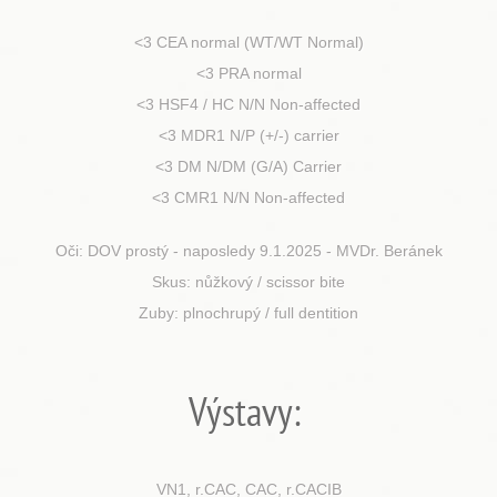
<3 CEA normal (WT/WT Normal)
<3 PRA normal
<3 HSF4 / HC N/N Non-affected
<3 MDR1 N/P (+/-) carrier
<3 DM N/DM (G/A) Carrier
<3 CMR1 N/N Non-affected
Oči: DOV prostý - naposledy 9.1.2025 - MVDr. Beránek
Skus: nůžkový / scissor bite
Zuby: plnochrupý / full dentition
Výstavy:
VN1, r.CAC, CAC, r.CACIB