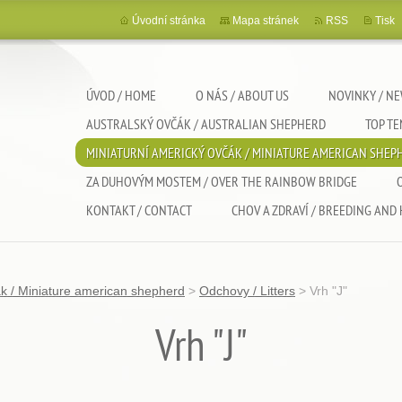
Úvodní stránka
Mapa stránek
RSS
Tisk
ÚVOD / HOME
O NÁS / ABOUT US
NOVINKY / N
AUSTRALSKÝ OVČÁK / AUSTRALIAN SHEPHERD
TOP T
MINIATURNÍ AMERICKÝ OVČÁK / MINIATURE AMERICAN SHEP
ZA DUHOVÝM MOSTEM / OVER THE RAINBOW BRIDGE
KONTAKT / CONTACT
CHOV A ZDRAVÍ / BREEDING AND
ák / Miniature american shepherd
>
Odchovy / Litters
>
Vrh "J"
Vrh "J"