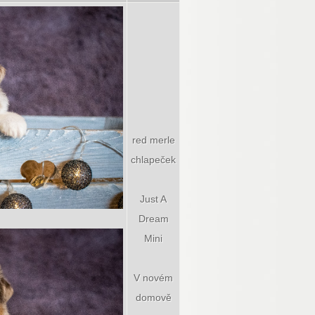
red merle
chlapeček
Just A
Dream
Mini
V novém
domově