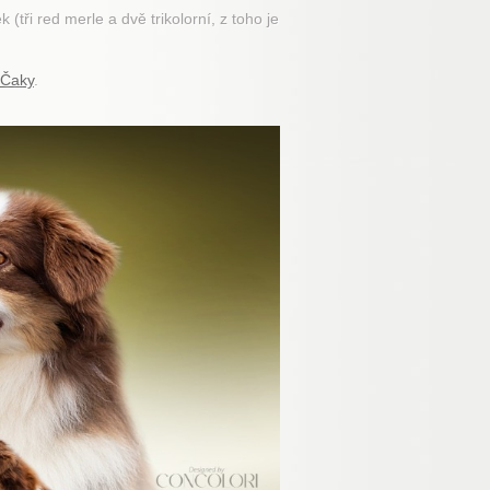
(tři red merle a dvě trikolorní, z toho je
Čaky
.