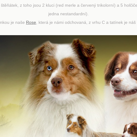
ňátek, z toho jsou 2 kluci (red merle a červený trikolorní) a 5 holčiček 
jedna nestandardní).
nkou je naše
Rose
, která je námi odchovaná, z vrhu C a tatínek je náš