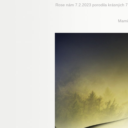
Rose nám 7.2.2023 porodila krásných 7 ště
Mami