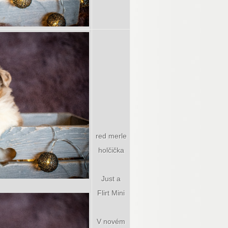
red merle
holčička
Just a
Flirt Mini
V novém