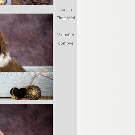
Just in
Time Mini
V novém
domově