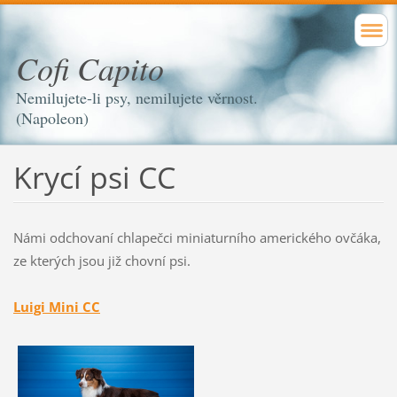
Cofi Capito
Nemilujete-li psy, nemilujete věrnost.
(Napoleon)
Krycí psi CC
Námi odchovaní chlapečci miniaturního amerického ovčáka,
ze kterých jsou již chovní psi.
Luigi Mini CC