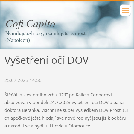
Cofi Capito
Nemilujete-li psy, nemilujete věrnost.
(Napoleon)
Vyšetření očí DOV
25.07.2023 14:56
Štěňátka z externího vrhu "D3" po Kaile a Connorovi
absolvovali v pondělí 24.7.2023 vyšetření očí DOV a pana
doktora Beránka. Všichni se super výsledkem DOV Prostí ! 3
chlapečkové ještě hledají své nové rodiny! Jsou již k odběru
a narodili se a bydlí u Litovle u Olomouce.