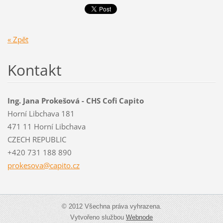
« Zpět
Kontakt
Ing. Jana Prokešová - CHS Cofi Capito
Horní Libchava 181
471 11 Horní Libchava
CZECH REPUBLIC
+420 731 188 890
prokesov
a@capito
.cz
© 2012 Všechna práva vyhrazena.
Vytvořeno službou
Webnode