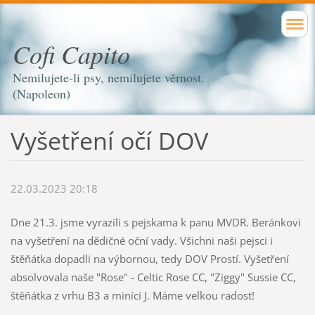
Cofi Capito
Nemilujete-li psy, nemilujete věrnost.
(Napoleon)
Vyšetření očí DOV
22.03.2023 20:18
Dne 21.3. jsme vyrazili s pejskama k panu MVDR. Beránkovi
na vyšetření na dědičné oční vady. Všichni naši pejsci i
štěňátka dopadli na výbornou, tedy DOV Prostí. Vyšetření
absolvovala naše "Rose" - Celtic Rose CC, "Ziggy" Sussie CC,
štěňátka z vrhu B3 a miníci J. Máme velkou radost!