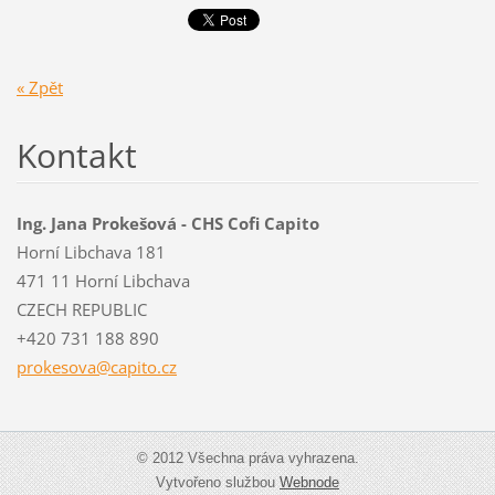
« Zpět
Kontakt
Ing. Jana Prokešová - CHS Cofi Capito
Horní Libchava 181
471 11 Horní Libchava
CZECH REPUBLIC
+420 731 188 890
prokesov
a@capito
.cz
© 2012 Všechna práva vyhrazena.
Vytvořeno službou
Webnode