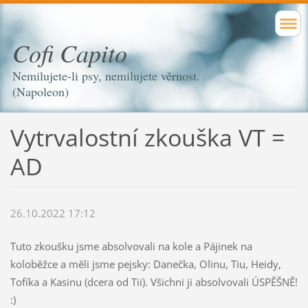
Cofi Capito
Nemilujete-li psy, nemilujete věrnost.
(Napoleon)
Vytrvalostní zkouška VT =
AD
26.10.2022 17:12
Tuto zkoušku jsme absolvovali na kole a Pájinek na
koloběžce a měli jsme pejsky: Danečka, Olinu, Tiu, Heidy,
Tofíka a Kasinu (dcera od Tii). Všichni ji absolvovali ÚSPĚŠNĚ!
:)